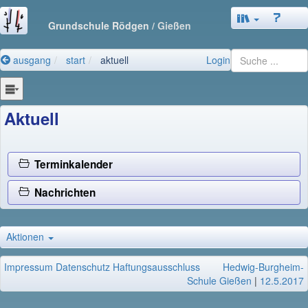
Grundschule Rödgen
/ Gießen
ausgang
start
aktuell
Login
Aktuell
Terminkalender
Nachrichten
Aktionen
Impressum
Datenschutz
Haftungsausschluss
Hedwig-Burgheim-
Schule Gießen
|
12.5.2017